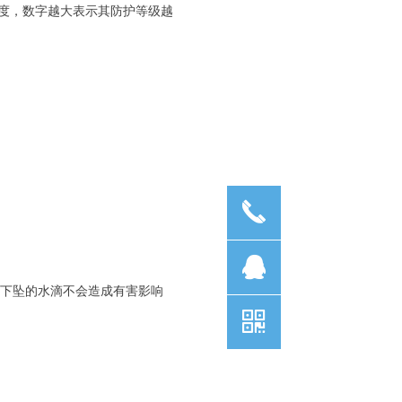
度，数字越大表示其防护等级越
끅
뀩
直下坠的水滴不会造成有害影响
낃