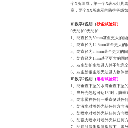
个X所组成，第一个X表示灯具
高，两个XX所表示的防护等级
IP数字1说明（
砂尘试验箱
）
0无防护0无防护
1、防直径为50mm甚至更大的
2、防直径为12.5mm甚至更大
3、防直径为2.5mm甚至更大
4、防直径为1mm甚至更大的固
5、灰尘防护尘埃进入并不能完
6、灰尘禁锢尘埃无法进入物体
IP数字2说明（
淋雨试验箱
）
1、防垂直下坠的水滴垂直下坠
2、当外壳翘起可达15°时，防
3、防水雾在任何一垂直侧以任何
4、防泼水对着外壳从任何方向
5、防喷水对着外壳从任何方向
6、防强力喷水对着外壳从任何
7、防短时浸泡常温常压下，当