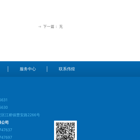
下一篇：
无
ꁹ
服务中心
联系伟煌
5631
5630
区江桥镇曹安路2266号
限公司
747637
747697