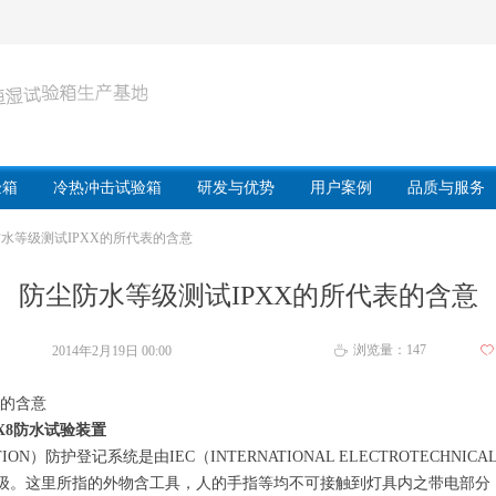
验箱
冷热冲击试验箱
研发与优势
用户案例
品质与服务
水等级测试IPXX的所代表的含意
防尘防水等级测试IPXX的所代表的含意
浏览量：
147
2014年2月19日
00:00
ꄀ
ꄘ
表的含意
1-X8防水试验装置
ECTION）防护登记系统是由IEC（INTERNATIONAL ELECTROTECHNIC
级。这里所指的外物含工具，人的手指等均不可接触到灯具内之带电部分，