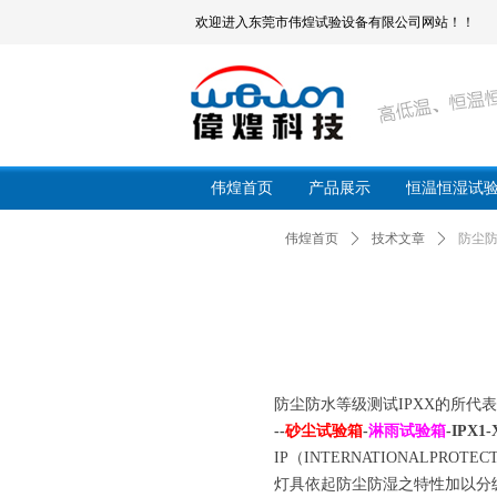
欢迎进入东莞市伟煌试验设备有限公司网站！！
伟煌首页
产品展示
恒温恒湿试
伟煌首页
ꄲ
技术文章
ꄲ
防尘防
防尘防水等级测试IPXX的所代
--
砂尘试验箱
-
淋雨试验箱
-IPX
IP（INTERNATIONALPROT
灯具依起防尘防湿之特性加以分